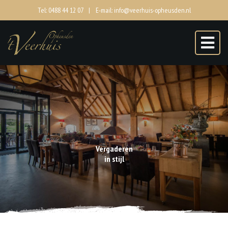
Tel: 0488 44 12 07
|
E-mail:
info@veerhuis-opheusden.nl
Menukaart
Veerhuis
Mogelijkheden
Reserveren
Events
Vergaderen
Contact
in stijl